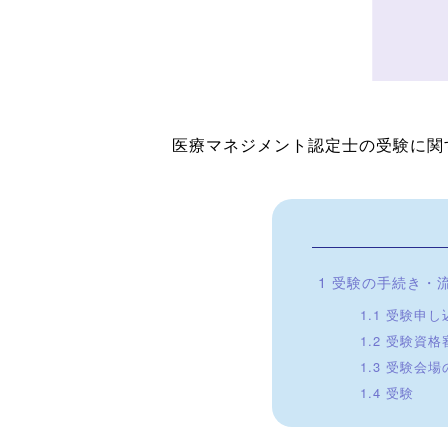
医療マネジメント認定士の受験に関
1
受験の手続き・
1.1
受験申し
1.2
受験資格
1.3
受験会場
1.4
受験